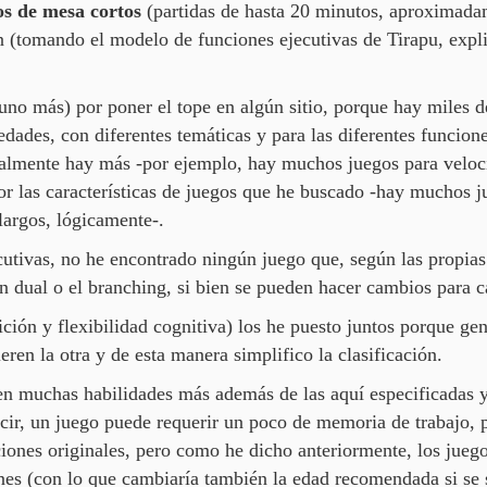
os de mesa cortos
(partidas de hasta 20 minutos, aproximad
(tomando el modelo de funciones ejecutivas de Tirapu, explic
guno más) por poner el tope en algún sitio, porque hay miles 
edades, con diferentes temáticas y para las diferentes funcion
realmente hay más -por ejemplo, hay muchos juegos para velo
por las características de juegos que he buscado -hay muchos 
largos, lógicamente-.
utivas, no he encontrado ningún juego que, según las propias
n dual o el branching, si bien se pueden hacer cambios para c
ción y flexibilidad cognitiva) los he puesto juntos porque ge
ren la otra y de esta manera simplifico la clasificación.
en muchas habilidades más además de las aquí especificadas y,
ir, un juego puede requerir un poco de memoria de trabajo, pe
cciones originales, pero como he dicho anteriormente, los jueg
ones (con lo que cambiaría también la edad recomendada si se