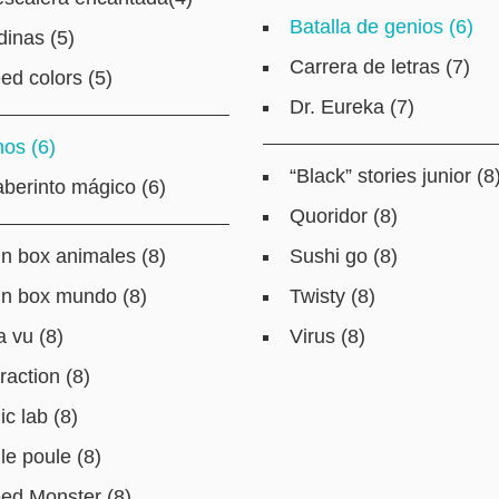
Batalla de genios (6)
dinas (5)
Carrera de letras (7)
ed colors (5)
Dr. Eureka (7)
hos (6)
“Black” stories junior (8
laberinto mágico (6)
Quoridor (8)
in box animales (8)
Sushi go (8)
in box mundo (8)
Twisty (8)
a vu (8)
Virus (8)
raction (8)
ic lab (8)
le poule (8)
ed Monster (8)