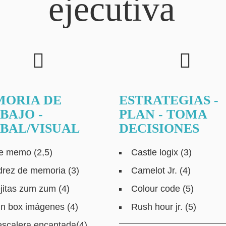
ejecutiva
ORIA DE
ESTRATEGIAS -
BAJO -
PLAN - TOMA
BAL/VISUAL
DECISIONES
tle memo (2,5)
Castle logix (3)
drez de memoria (3)
Camelot Jr. (4)
jitas zum zum (4)
Colour code (5)
in box imágenes (4)
Rush hour jr. (5)
escalera encantada(4)