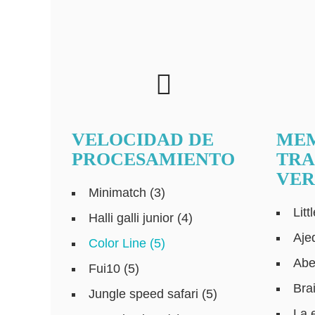
VELOCIDAD DE
MEM
PROCESAMIENTO
TRA
VER
Minimatch (3)
Lit
Halli galli junior (4)
Aje
Color Line (5)
Abe
Fui10 (5)
Bra
Jungle speed safari (5)
La 