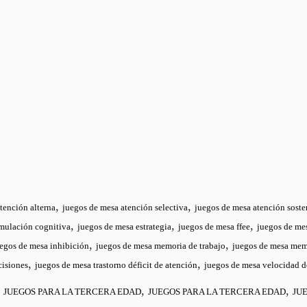
,
,
tención alterna
juegos de mesa atención selectiva
juegos de mesa atención soste
,
,
,
imulación cognitiva
juegos de mesa estrategia
juegos de mesa ffee
juegos de mes
,
,
egos de mesa inhibición
juegos de mesa memoria de trabajo
juegos de mesa mem
,
,
cisiones
juegos de mesa trastorno déficit de atención
juegos de mesa velocidad 
,
,
,
JUEGOS PARA LA TERCERA EDAD
JUEGOS PARA LA TERCERA EDAD
JU