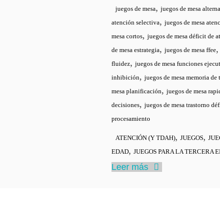
,
juegos de mesa
juegos de mesa altern
,
atención selectiva
juegos de mesa atenc
,
mesa cortos
juegos de mesa déficit de a
,
de mesa estrategia
juegos de mesa ffee
,
fluidez
juegos de mesa funciones ejecu
,
inhibición
juegos de mesa memoria de 
,
mesa planificación
juegos de mesa rapi
,
decisiones
juegos de mesa trastorno déf
procesamiento
,
,
ATENCIÓN (Y TDAH)
JUEGOS
JU
,
EDAD
JUEGOS PARA LA TERCERA 
Leer más