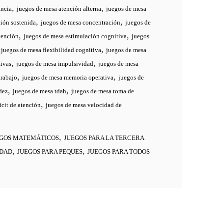
,
,
ancia
juegos de mesa atención alterna
juegos de mesa
,
,
ión sostenida
juegos de mesa concentración
juegos de
,
,
tención
juegos de mesa estimulación cognitiva
juegos
,
,
juegos de mesa flexibilidad cognitiva
juegos de mesa
,
,
tivas
juegos de mesa impulsividad
juegos de mesa
,
,
trabajo
juegos de mesa memoria operativa
juegos de
,
,
dez
juegos de mesa tdah
juegos de mesa toma de
,
icit de atención
juegos de mesa velocidad de
,
EGOS MATEMÁTICOS
JUEGOS PARA LA TERCERA
,
,
EDAD
JUEGOS PARA PEQUES
JUEGOS PARA TODOS