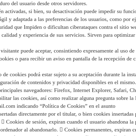
duro del usuario desde otros servidores.
tén activadas, si bien, su desactivación puede impedir su func
gil y adaptada a las preferencias de los usuarios, como por e
uridad que Impiden o dificultan ciberataques contra el sitio w
 calidad y experiencia de sus servicios. Sirven para optimizar
visitante puede aceptar, consintiendo expresamente al uso de 
okies o para recibir un aviso en pantalla de la recepción de c
okies podrá estar sujeto a su aceptación durante la instala
guración de contenidos y privacidad disponibles en el mismo.
rincipales navegadores: Firefox, Internet Explorer, Safari, 
itar las cookies, así como realizar alguna pregunta sobre la P
il.com indicando “Política de Cookies” en el asunto
tadas directamente por el titular, o bien cookies insertadas po
)  Cookies de sesión, expiran cuando el usuario abandona la p
tro ordenador al abandonarlo.  Cookies permanentes, expiran 