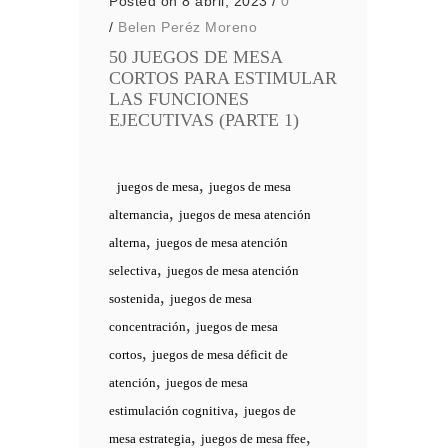
Posted on 8 abril, 2023
/
0
/
Belen Peréz Moreno
50 JUEGOS DE MESA
CORTOS PARA ESTIMULAR
LAS FUNCIONES
EJECUTIVAS (PARTE 1)
,
juegos de mesa
juegos de mesa
,
alternancia
juegos de mesa atención
,
alterna
juegos de mesa atención
,
selectiva
juegos de mesa atención
,
sostenida
juegos de mesa
,
concentración
juegos de mesa
,
cortos
juegos de mesa déficit de
,
atención
juegos de mesa
,
estimulación cognitiva
juegos de
,
,
mesa estrategia
juegos de mesa ffee