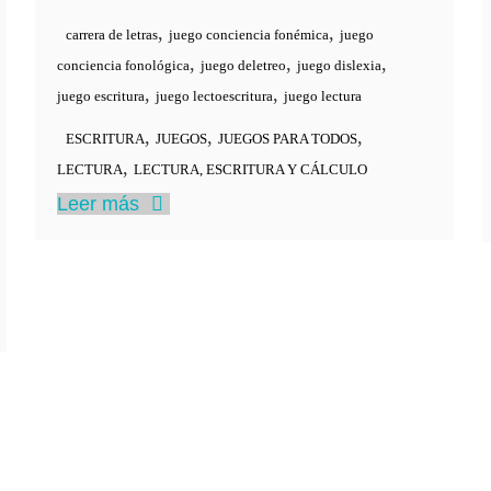
,
,
carrera de letras
juego conciencia fonémica
juego
,
,
,
conciencia fonológica
juego deletreo
juego dislexia
,
,
juego escritura
juego lectoescritura
juego lectura
,
,
,
ESCRITURA
JUEGOS
JUEGOS PARA TODOS
,
LECTURA
LECTURA, ESCRITURA Y CÁLCULO
Leer más