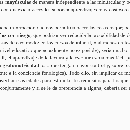
las
mayúsculas
de manera independiente a las minúsculas y p
os con dislexia a veces les suponen aprendizajes muy costosos
ha información que nos permitiría hacer las cosas mejor; pa
ños con riesgo
, que podrían ver reducida la probabilidad de de
cosas de otro modo: en los cursos de infantil, o al menos en l
 nivel educativo que actualmente no es posible), sería mucho 
il, el aprendizaje de la lectura y la escritura sería más fácil 
la
grafomotricidad
para que tengan mayor control y, sobre todo
ente a la conciencia fonológica). Todo ello, sin implicar de man
char esas edades para estimular los requisitos para los que s
conjuntamente y si se le da preferencia a alguna, debería ser 