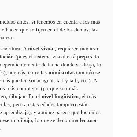
incluso antes, si tenemos en cuenta a los más
 hacen que se fijen en el de los demás, las
eñanza.
a escritura. A
nivel visual
, requieren madurar
tación
(pues el sistema visual está preparado
ndependientemente de hacia donde se dirija, lo
vés); además, entre las
minúsculas
también
se
más pueden sonar igual, la l y la b, etc.). A
razos más complejos (porque son más
ben, dibujan. En el
nivel lingüístico
, el más
culas, pero a estas edades tampoco están
te aprendizaje); y aunque parece que los niños
 fuese un dibujo, lo que se denomina
lectura
.