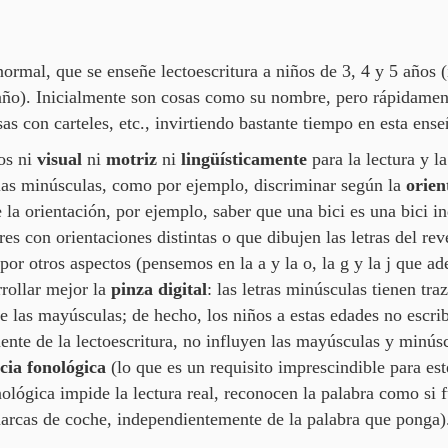
rmal, que se enseñe lectoescritura a niños de 3, 4 y 5 años (
año). Inicialmente son cosas como su nombre, pero rápidamente
as con carteles, etc., invirtiendo bastante tiempo en esta ens
dos ni
visual
ni
motriz
ni
lingüísticamente
para la lectura y l
las minúsculas, como por ejemplo, discriminar según la
orien
la orientación, por ejemplo, saber que una bici es una bici i
res con orientaciones distintas o que dibujen las letras del re
or otros aspectos (pensemos en la a y la o, la g y la j que ade
rollar mejor la
pinza digital
: las letras minúsculas tienen t
 las mayúsculas; de hecho, los niños a estas edades no escri
ente de la lectoescritura, no influyen las mayúsculas y minús
cia fonológica
(lo que es un requisito imprescindible para es
onológica impide la lectura real, reconocen la palabra como si
rcas de coche, independientemente de la palabra que ponga)