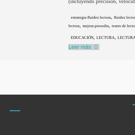
(incluyendo precisión, veloci
,
estrategia fluidez lectora
fluidez lecto
,
,
lectora
mejora prosodia
teatro de lecto
,
,
EDUCACIÓN
LECTURA
LECTURA
Leer más
Centro sanitario autorizado por la Comunidad de Madrid:
CS14679
C