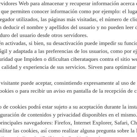
rvidores Web para almacenar y recuperar información acerca d
y que permiten conocer información como por ejemplo: el lugar
vegador utilizados, las páginas más visitadas, el número de cl
 deducir el nombre y apellidos del usuario y no pueden leer da
duro del usuario desde otros servidores.
tén activadas, si bien, su desactivación puede impedir su func
gil y adaptada a las preferencias de los usuarios, como por e
uridad que Impiden o dificultan ciberataques contra el sitio w
 calidad y experiencia de sus servicios. Sirven para optimizar
visitante puede aceptar, consintiendo expresamente al uso de 
okies o para recibir un aviso en pantalla de la recepción de c
okies podrá estar sujeto a su aceptación durante la instala
guración de contenidos y privacidad disponibles en el mismo.
rincipales navegadores: Firefox, Internet Explorer, Safari, 
itar las cookies, así como realizar alguna pregunta sobre la P