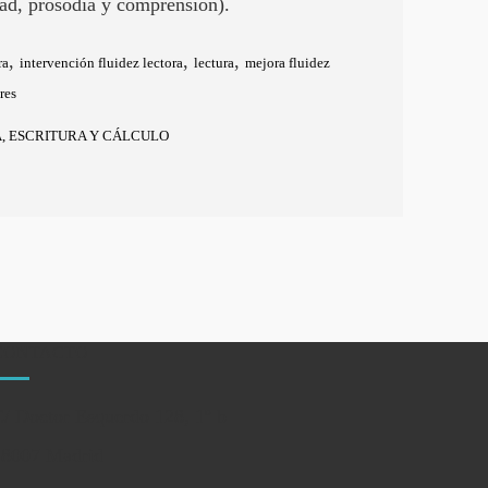
dad, prosodia y comprensión).
,
,
,
ra
intervención fluidez lectora
lectura
mejora fluidez
res
, ESCRITURA Y CÁLCULO
CONTACTO
/ Doctor Esquerdo 128, 1º b
28007 Madrid