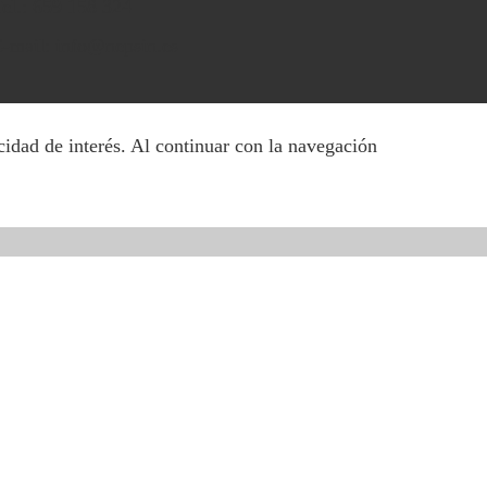
el.: 659 158 324
-mail: info@nepsin.es
cidad de interés. Al continuar con la navegación