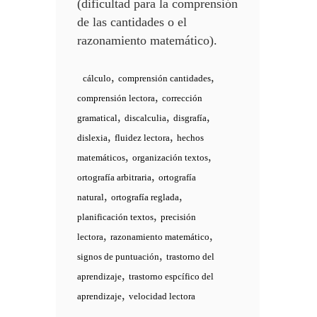
(dificultad para la comprensión
de las cantidades o el
razonamiento matemático).
,
,
cálculo
comprensión cantidades
,
comprensión lectora
corrección
,
,
,
gramatical
discalculia
disgrafía
,
,
dislexia
fluidez lectora
hechos
,
,
matemáticos
organización textos
,
ortografía arbitraria
ortografía
,
,
natural
ortografía reglada
,
planificación textos
precisión
,
,
lectora
razonamiento matemático
,
signos de puntuación
trastorno del
,
aprendizaje
trastorno espcífico del
,
aprendizaje
velocidad lectora