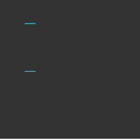
Centro sanitario autorizado por la Comunidad
de Madrid: CS14679
CONTACTO
C/ Doctor Esquerdo 128, 1º b
28007 Madrid
Tel.: 659 158 324
E-mail: info@nepsin.es