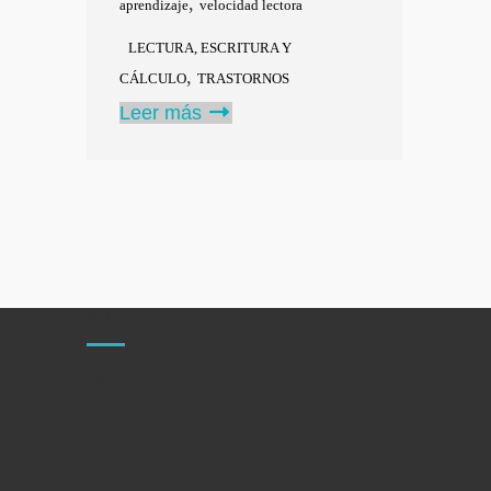
,
aprendizaje
velocidad lectora
LECTURA, ESCRITURA Y
,
CÁLCULO
TRASTORNOS
Leer más
Belén Pérez Moreno
M-25841