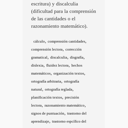
escritura) y discalculia
(dificultad para la comprensión
de las cantidades o el
razonamiento matemático).
,
,
cálculo
comprensión cantidades
,
comprensión lectora
corrección
,
,
,
gramatical
discalculia
disgrafía
,
,
dislexia
fluidez lectora
hechos
,
,
matemáticos
organización textos
,
ortografía arbitraria
ortografía
,
,
natural
ortografía reglada
,
planificación textos
precisión
,
,
lectora
razonamiento matemático
,
signos de puntuación
trastorno del
,
aprendizaje
trastorno espcífico del