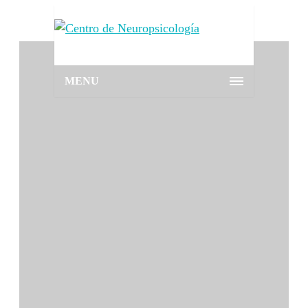
MENU
ARCHIVE FOR TAG: ENSEÑANZA
ESCRITURA
Home
Blog
enseñanza escritura
Posted on 23 octubre, 2022
/
0