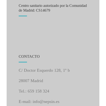
Centro sanitario autorizado por la Comunidad
de Madrid: CS14679
CONTACTO
C/ Doctor Esquerdo 128, 1º b
28007 Madrid
Tel.: 659 158 324
E-mail: info@nepsin.es