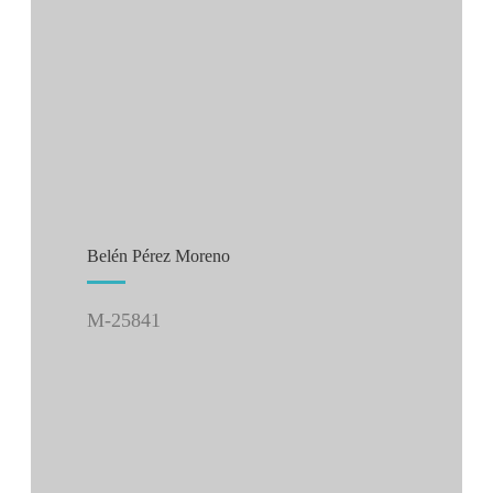
Belén Pérez Moreno
M-25841