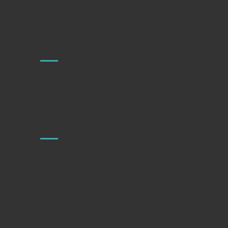
Centro sanitario autorizado por la Comunidad
de Madrid: CS14679
CONTACTO
C/ Doctor Esquerdo 128, 1º b
28007 Madrid
Tel.: 659 158 324
E-mail: info@nepsin.es