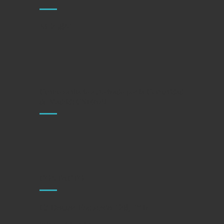
M-25841
Centro sanitario autorizado por la Comunidad
de Madrid: CS14679
CONTACTO
C/ Doctor Esquerdo 128, 1º b