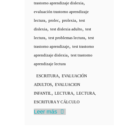
,
trastorno aprendizaje dislexia
evaluación trastorno aprendizaje
,
,
,
lectura
prolec
prolexia
test
,
,
dislexia
test dislexia adulto
test
,
,
lectura
test problemas lectura
test
,
trastorno aprendizaje
test trastorno
,
aprendizaje dislexia
test trastorno
aprendizaje lectura
,
ESCRITURA
EVALUACIÓN
,
ADULTOS
EVALUACION
,
,
INFANTIL
LECTURA
LECTURA,
ESCRITURA Y CÁLCULO
Leer más