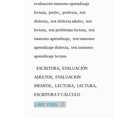
evaluación trastorno aprendizaje
,
,
,
lectura
prolec
prolexia
test
,
,
dislexia
test dislexia adulto
test
,
,
lectura
test problemas lectura
test
,
trastorno aprendizaje
test trastorno
,
aprendizaje dislexia
test trastorno
aprendizaje lectura
,
ESCRITURA
EVALUACIÓN
,
ADULTOS
EVALUACION
,
,
INFANTIL
LECTURA
LECTURA,
ESCRITURA Y CÁLCULO
Leer más