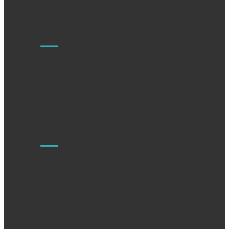
Centro sanitario autorizado por la Comunidad
de Madrid: CS14679
CONTACTO
C/ Doctor Esquerdo 128, 1º b
28007 Madrid
Tel.: 659 158 324