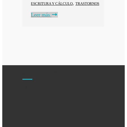
,
ESCRITURA Y CÁLCULO
TRASTORNOS
Leer más
Belén Pérez Moreno
M-25841