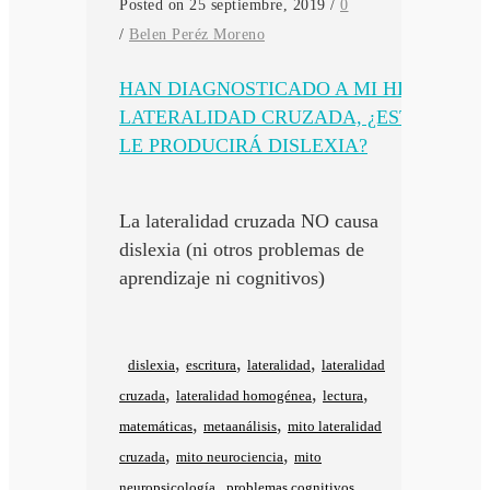
Posted on 25 septiembre, 2019
/
0
/
Belen Peréz Moreno
HAN DIAGNOSTICADO A MI HIJA
LATERALIDAD CRUZADA, ¿ESTO
LE PRODUCIRÁ DISLEXIA?
La lateralidad cruzada NO causa
dislexia (ni otros problemas de
aprendizaje ni cognitivos)
,
,
,
dislexia
escritura
lateralidad
lateralidad
,
,
,
cruzada
lateralidad homogénea
lectura
,
,
matemáticas
metaanálisis
mito lateralidad
,
,
cruzada
mito neurociencia
mito
,
,
neuropsicología
problemas cognitivos