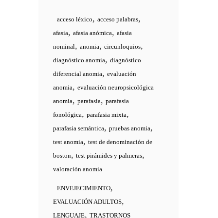
,
,
acceso léxico
acceso palabras
,
,
afasia
afasia anómica
afasia
,
,
,
nominal
anomia
circunloquios
,
diagnóstico anomia
diagnóstico
,
diferencial anomia
evaluación
,
anomia
evaluación neuropsicológica
,
,
anomia
parafasia
parafasia
,
,
fonológica
parafasia mixta
,
,
parafasia semántica
pruebas anomia
,
test anomia
test de denominación de
,
,
boston
test pirámides y palmeras
valoración anomia
,
ENVEJECIMIENTO
,
EVALUACIÓN ADULTOS
,
LENGUAJE
TRASTORNOS