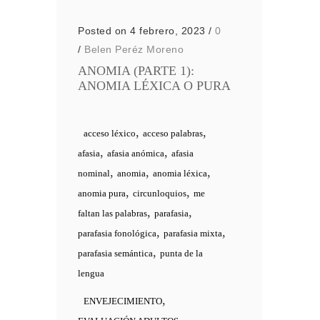
Posted on 4 febrero, 2023
/
0
/
Belen Peréz Moreno
ANOMIA (PARTE 1):
ANOMIA LÉXICA O PURA
,
,
acceso léxico
acceso palabras
,
,
afasia
afasia anómica
afasia
,
,
,
nominal
anomia
anomia léxica
,
,
anomia pura
circunloquios
me
,
,
faltan las palabras
parafasia
,
,
parafasia fonológica
parafasia mixta
,
parafasia semántica
punta de la
lengua
,
ENVEJECIMIENTO