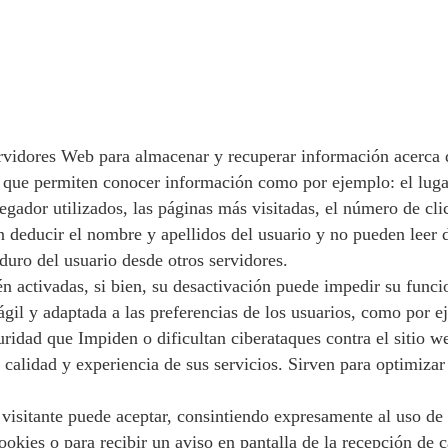
rvidores Web para almacenar y recuperar información acerca d
y que permiten conocer información como por ejemplo: el lugar
vegador utilizados, las páginas más visitadas, el número de cl
 deducir el nombre y apellidos del usuario y no pueden leer da
duro del usuario desde otros servidores.
tén activadas, si bien, su desactivación puede impedir su func
gil y adaptada a las preferencias de los usuarios, como por e
uridad que Impiden o dificultan ciberataques contra el sitio w
 calidad y experiencia de sus servicios. Sirven para optimizar
visitante puede aceptar, consintiendo expresamente al uso de 
okies o para recibir un aviso en pantalla de la recepción de c