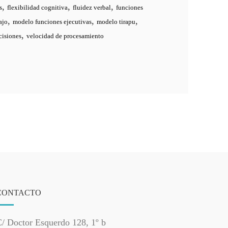
,
,
,
s
flexibilidad cognitiva
fluidez verbal
funciones
,
,
,
ajo
modelo funciones ejecutivas
modelo tirapu
,
cisiones
velocidad de procesamiento
CONTACTO
/ Doctor Esquerdo 128, 1º b