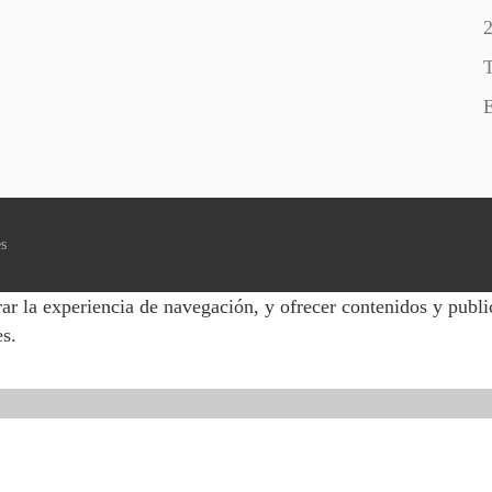
T
E
es
ar la experiencia de navegación, y ofrecer contenidos y publi
es.