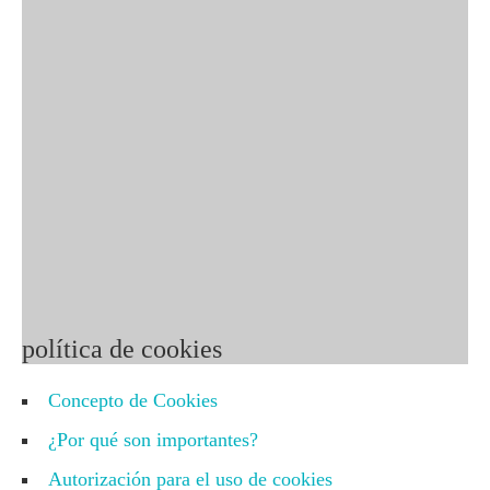
C/ Doctor Esquerdo 128, 1º b
28007 Madrid
Tel.: 659 158 324
E-mail: info@nepsin.es
© 2015 - 2025 NEPSIN
Política de
privacidad
|
Política de cookies
política de cookies
Concepto de Cookies
¿Por qué son importantes?
Autorización para el uso de cookies