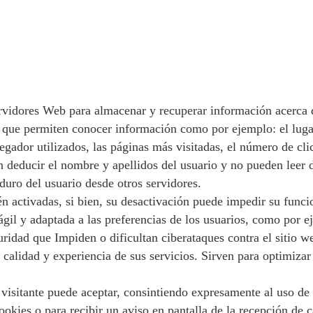
rvidores Web para almacenar y recuperar información acerca d
y que permiten conocer información como por ejemplo: el lugar
vegador utilizados, las páginas más visitadas, el número de cl
 deducir el nombre y apellidos del usuario y no pueden leer da
duro del usuario desde otros servidores.
tén activadas, si bien, su desactivación puede impedir su func
gil y adaptada a las preferencias de los usuarios, como por e
uridad que Impiden o dificultan ciberataques contra el sitio w
 calidad y experiencia de sus servicios. Sirven para optimizar
visitante puede aceptar, consintiendo expresamente al uso de 
okies o para recibir un aviso en pantalla de la recepción de c