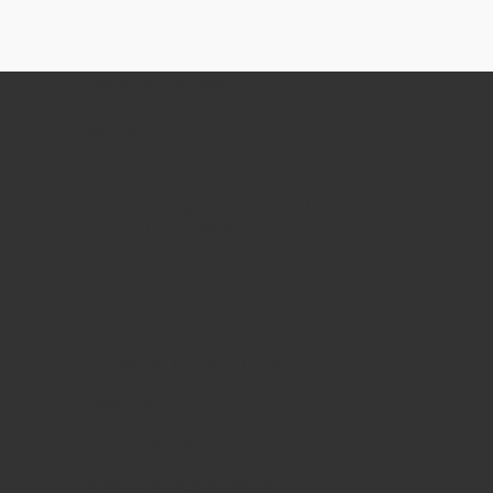
Belén Pérez Moreno
M-25841
Centro sanitario autorizado por la Comunidad
de Madrid: CS14679
CONTACTO
C/ Doctor Esquerdo 128, 1º b
28007 Madrid
Tel.: 659 158 324
E-mail: info@nepsin.es