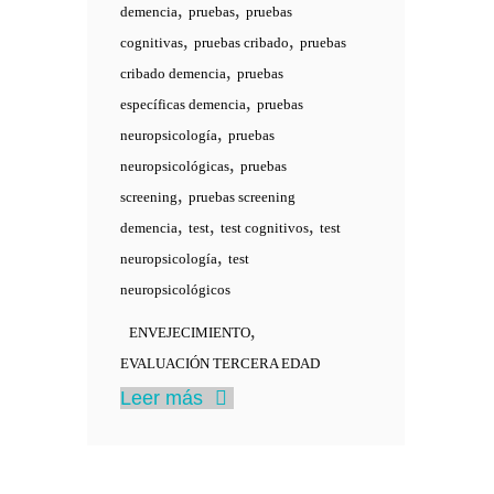
,
,
demencia
pruebas
pruebas
,
,
cognitivas
pruebas cribado
pruebas
,
cribado demencia
pruebas
,
específicas demencia
pruebas
,
neuropsicología
pruebas
,
neuropsicológicas
pruebas
,
screening
pruebas screening
,
,
,
demencia
test
test cognitivos
test
,
neuropsicología
test
neuropsicológicos
,
ENVEJECIMIENTO
EVALUACIÓN TERCERA EDAD
Leer más