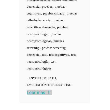
,
,
demencia
pruebas
pruebas
,
,
cognitivas
pruebas cribado
pruebas
,
cribado demencia
pruebas
,
específicas demencia
pruebas
,
neuropsicología
pruebas
,
neuropsicológicas
pruebas
,
screening
pruebas screening
,
,
,
demencia
test
test cognitivos
test
,
neuropsicología
test
neuropsicológicos
,
ENVEJECIMIENTO
EVALUACIÓN TERCERA EDAD
Leer más