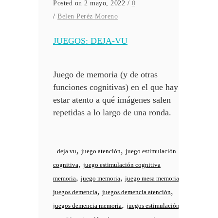
Posted on 2 mayo, 2022
/
0
/
Belen Peréz Moreno
JUEGOS: DEJA-VU
Juego de memoria (y de otras
funciones cognitivas) en el que hay que
estar atento a qué imágenes salen
repetidas a lo largo de una ronda.
,
,
deja vu
juego atención
juego estimulación
,
cognitiva
juego estimulación cognitiva
,
,
,
memoria
juego memoria
juego mesa memoria
,
,
juegos demencia
juegos demencia atención
,
juegos demencia memoria
juegos estimulación