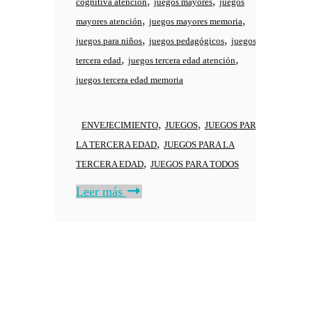
,
,
cognitiva atención
juegos mayores
juegos
,
,
mayores atención
juegos mayores memoria
,
,
juegos para niños
juegos pedagógicos
juegos
,
,
tercera edad
juegos tercera edad atención
juegos tercera edad memoria
,
,
ENVEJECIMIENTO
JUEGOS
JUEGOS PARA
,
LA TERCERA EDAD
JUEGOS PARA LA
,
TERCERA EDAD
JUEGOS PARA TODOS
Leer más