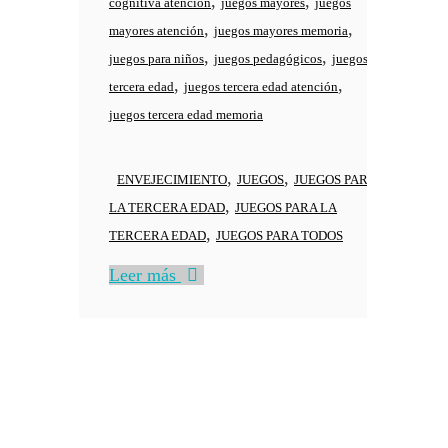
,
,
cognitiva atención
juegos mayores
juegos
,
,
mayores atención
juegos mayores memoria
,
,
juegos para niños
juegos pedagógicos
juegos
,
,
tercera edad
juegos tercera edad atención
juegos tercera edad memoria
,
,
ENVEJECIMIENTO
JUEGOS
JUEGOS PARA
,
LA TERCERA EDAD
JUEGOS PARA LA
,
TERCERA EDAD
JUEGOS PARA TODOS
Leer más