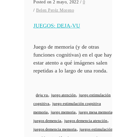
Posted on 2 mayo, 2022
/
0
/
Belen Peréz Moreno
JUEGOS: DEJA-VU
Juego de memoria (y de otras
funciones cognitivas) en el que hay que
estar atento a qué imágenes salen
repetidas a lo largo de una ronda.
,
,
deja vu
juego atención
juego estimulación
,
cognitiva
juego estimulación cognitiva
,
,
,
memoria
juego memoria
juego mesa memoria
,
,
juegos demencia
juegos demencia atención
,
juegos demencia memoria
juegos estimulación