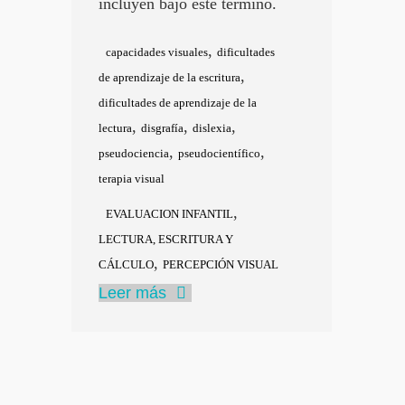
incluyen bajo este término.
,
capacidades visuales
dificultades
,
de aprendizaje de la escritura
dificultades de aprendizaje de la
,
,
,
lectura
disgrafía
dislexia
,
,
pseudociencia
pseudocientífico
terapia visual
,
EVALUACION INFANTIL
LECTURA, ESCRITURA Y
,
CÁLCULO
PERCEPCIÓN VISUAL
Leer más