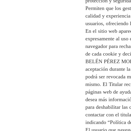
protección y segurida
Permiten que los gest
calidad y experiencia
usuarios, ofreciendo l
En el sitio web apare
expresamente al uso d
navegador para rechaz
de cada cookie y deci
BELÉN PÉREZ MORENO 
aceptación durante la
podrá ser revocada me
mismo. El Titular re
páginas web de ayuda 
desea más informació
para deshabilitar las
contactar con el titu
indicando “Política d
El usuario que navega