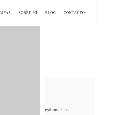
RIFAS
SOBRE MÍ
BLOG
CONTACTO
len Peréz Moreno
cillo y adecuado para estimular las