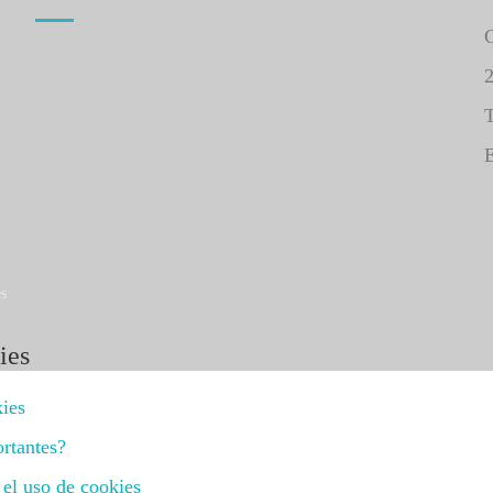
C
T
E
es
ies
ies
rtantes?
 el uso de cookies