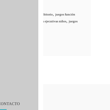
 partir de los 3 años.
,
,
l de impulsis
juego control inhibitorio
juegos función
,
,
a niños 3 años
juegos funciones ejecutivas niños
juegos
CONTACTO