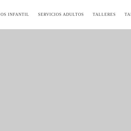
IOS INFANTIL
SERVICIOS ADULTOS
TALLERES
TA
A NIÑOS
Posted on 3 enero, 2024
/
0
/
Be
JUEGOS: FIPOLINO
FIPOLINO es un juego muy sen