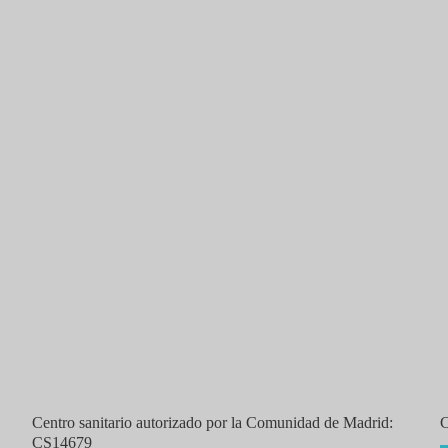
funciones ejecutivas de niños a
,
,
fipolino
juego atención
juego contro
,
ejecutiva niños
juegos función ejecutiv
,
para niños
juegos para niños pequeños
,
JUEGOS
JUEGOS PARA PEQUES
Leer más
Centro sanitario autorizado por la Comunidad de Madrid:
CS14679