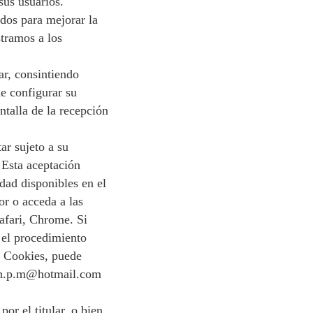
sus usuarios.
ados para mejorar la
stramos a los
ar, consintiendo
e configurar su
ntalla de la recepción
r sujeto a su
 Esta aceptación
dad disponibles en el
r o acceda a las
afari, Chrome. Si
 el procedimiento
de Cookies, puede
elen.p.m@hotmail.com
or el titular, o bien