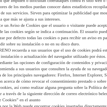
d que Impiden o dificultan ciberataques contra el sitio web o 
ores de los medios puedan conocer datos estadísticos recopil
 de sus servicios. Sirven para optimizar la publicidad que mo
a que más se ajusta a sus intereses.
ce un Aviso de Cookies que el usuario o visitante puede acept
e las cookies según se indica a continuación. El usuario pued
ar por defecto todas las cookies o para recibir un aviso en pa
dir sobre su instalación o no en su disco duro.
recuerda a sus usuarios que el uso de cookies podrá esta
 instalación o actualización del navegador utilizado por éstos.
diante las opciones de configuración de contenidos y privaci
comienda a sus usuarios que consulten la ayuda de su navegado
de los principales navegadores: Firefox, Internet Explorer, S
n acerca de cómo revocar el consentimiento prestado o sobre
 cookies, así como realizar alguna pregunta sobre la Política 
lar a través de la siguiente dirección de correo electrónico b
e Cookies” en el asunto
 por la Web puede encontrar cookies insertadas directamente p