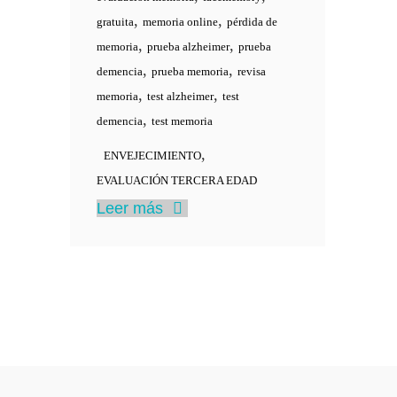
,
,
gratuita
memoria online
pérdida de
,
,
memoria
prueba alzheimer
prueba
,
,
demencia
prueba memoria
revisa
,
,
memoria
test alzheimer
test
,
demencia
test memoria
,
ENVEJECIMIENTO
EVALUACIÓN TERCERA EDAD
Leer más