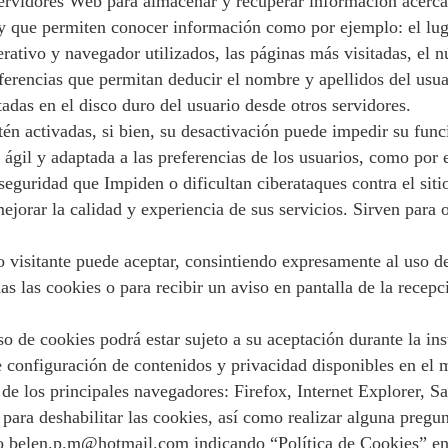
ervidores Web para almacenar y recuperar información acerca 
 y que permiten conocer información como por ejemplo: el lug
erativo y navegador utilizados, las páginas más visitadas, el 
erencias que permitan deducir el nombre y apellidos del usuar
adas en el disco duro del usuario desde otros servidores.
stén activadas, si bien, su desactivación puede impedir su fun
ágil y adaptada a las preferencias de los usuarios, como por 
 seguridad que Impiden o dificultan ciberataques contra el siti
jorar la calidad y experiencia de sus servicios. Sirven para 
 visitante puede aceptar, consintiendo expresamente al uso de
s las cookies o para recibir un aviso en pantalla de la recepc
ookies podrá estar sujeto a su aceptación durante la instal
 configuración de contenidos y privacidad disponibles en el 
de los principales navegadores: Firefox, Internet Explorer, 
para deshabilitar las cookies, así como realizar alguna pregun
nico belen.p.m@hotmail.com indicando “Política de Cookies” en