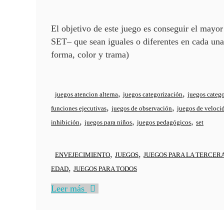
El objetivo de este juego es conseguir el mayo
SET– que sean iguales o diferentes en cada una 
forma, color y trama)
,
,
juegos atencion alterna
juegos categorización
juegos catego
,
,
funciones ejecutivas
juegos de observación
juegos de veloci
,
,
,
inhibición
juegos para niños
juegos pedagógicos
set
,
,
ENVEJECIMIENTO
JUEGOS
JUEGOS PARA LA TERCER
,
EDAD
JUEGOS PARA TODOS
Leer más