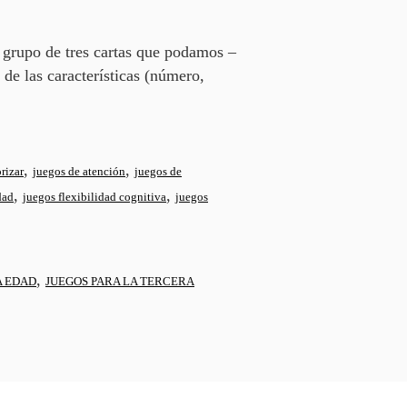
r grupo de tres cartas que podamos –
de las características (número,
,
,
rizar
juegos de atención
juegos de
,
,
dad
juegos flexibilidad cognitiva
juegos
,
A EDAD
JUEGOS PARA LA TERCERA