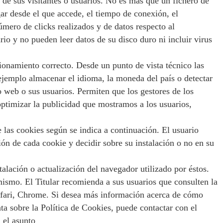
de sus visitantes o usuarios. No es más que un fichero de
ar desde el que accede, el tiempo de conexión, el
número de clicks realizados y de datos respecto al
io y no pueden leer datos de su disco duro ni incluir virus
cionamiento correcto. Desde un punto de vista técnico las
ejemplo almacenar el idioma, la moneda del país o detectar
o web o sus usuarios. Permiten que los gestores de los
optimizar la publicidad que mostramos a los usuarios,
 las cookies según se indica a continuación. El usuario
ión de cada cookie y decidir sobre su instalación o no en su
ación o actualización del navegador utilizado por éstos.
mismo. El Titular recomienda a sus usuarios que consulten la
Safari, Chrome. Si desea más información acerca de cómo
ta sobre la Política de Cookies, puede contactar con el
 el asunto