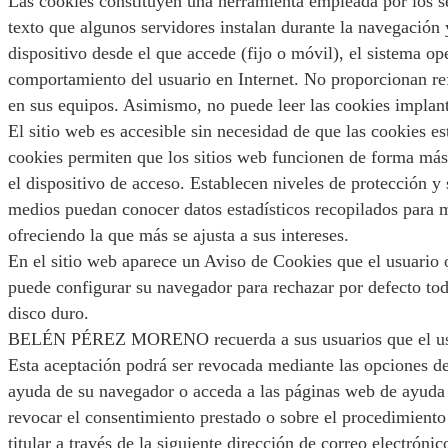
Las cookies constituyen una herramienta empleada por los s
texto que algunos servidores instalan durante la navegación
dispositivo desde el que accede (fijo o móvil), el sistema op
comportamiento del usuario en Internet. No proporcionan ref
en sus equipos. Asimismo, no puede leer las cookies implant
El sitio web es accesible sin necesidad de que las cookies e
cookies permiten que los sitios web funcionen de forma más 
el dispositivo de acceso. Establecen niveles de protección y
medios puedan conocer datos estadísticos recopilados para me
ofreciendo la que más se ajusta a sus intereses.
En el sitio web aparece un Aviso de Cookies que el usuario o
puede configurar su navegador para rechazar por defecto toda
disco duro.
BELÉN PÉREZ MORENO recuerda a sus usuarios que el uso de c
Esta aceptación podrá ser revocada mediante las opciones de
ayuda de su navegador o acceda a las páginas web de ayuda 
revocar el consentimiento prestado o sobre el procedimiento 
titular a través de la siguiente dirección de correo electró